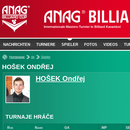
Internationale Masters-Turnier in Billiard Karambol
NACHRICHTEN
TURNIERE
SPIELER
FOTOS
VIDEOS
TU
»
»
Homepage
de
Spieler
HOŠEK ONDŘEJ
HOŠEK Ondřej
TURNAJE HRÁČE
Rok
Name
GA
MP
S