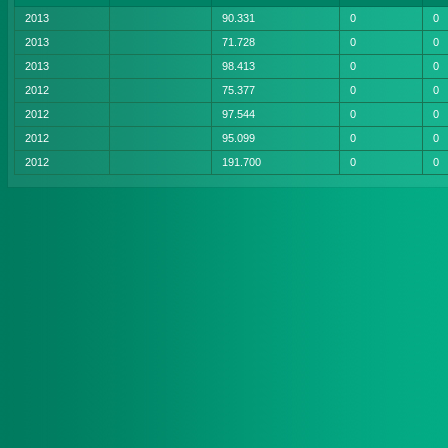
2013
90.331
0
0
2013
71.728
0
0
2013
98.413
0
0
2012
75.377
0
0
2012
97.544
0
0
2012
95.099
0
0
2012
191.700
0
0