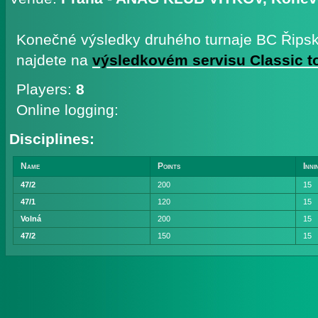
Konečné výsledky druhého turnaje BC Řipsk
najdete na
výsledkovém servisu Classic t
Players:
8
Online logging:
Disciplines:
Name
Points
Inni
47/2
200
15
47/1
120
15
Volná
200
15
47/2
150
15