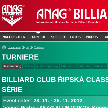
Internationale Masters-Turnier in Billiard Karambol
NACHRICHTEN
TURNIERE
SPIELER
FOTOS
VIDEOS
TU
»
»
Homepage
de
Turniere
TURNIERE
Beschreibung
Spieler
Auslosung
Play
Gruppen - Ergebnisse
Halbfinale
BILLIARD CLUB ŘIPSKÁ CLASSIC
SÉRIE
Event dates:
23. 11. - 25. 11. 2012
Venue:
Praha - ANAG KLUB VÍTKOV, Koněv