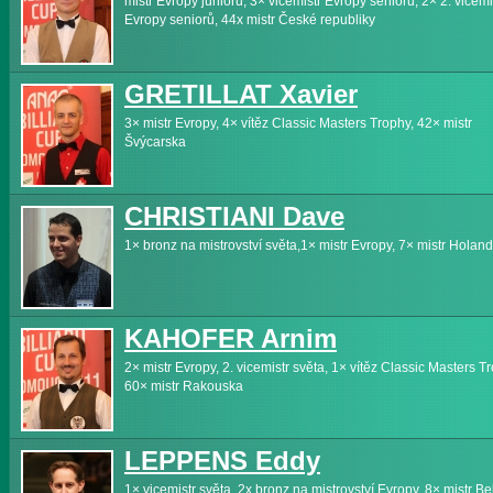
mistr Evropy juniorů, 3× vicemistr Evropy seniorů, 2× 2. vicemi
Evropy seniorů, 44x mistr České republiky
GRETILLAT Xavier
3× mistr Evropy, 4× vítěz Classic Masters Trophy, 42× mistr
Švýcarska
CHRISTIANI Dave
1× bronz na mistrovství světa,1× mistr Evropy, 7× mistr Holan
KAHOFER Arnim
2× mistr Evropy, 2. vicemistr světa, 1× vítěz Classic Masters T
60× mistr Rakouska
LEPPENS Eddy
1× vicemistr světa, 2x bronz na mistrovství Evropy, 8× mistr Be