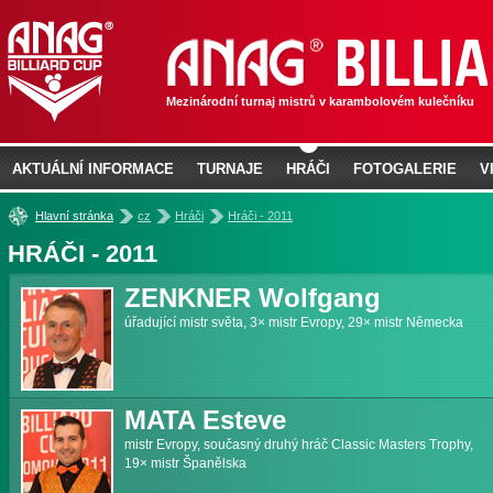
Mezinárodní turnaj mistrů v karambolovém kulečníku
AKTUÁLNÍ INFORMACE
TURNAJE
HRÁČI
FOTOGALERIE
V
»
»
»
Hlavní stránka
cz
Hráči
Hráči - 2011
HRÁČI - 2011
ZENKNER Wolfgang
úřadující mistr světa, 3× mistr Evropy, 29× mistr Německa
MATA Esteve
mistr Evropy, současný druhý hráč Classic Masters Trophy,
19× mistr Španělska