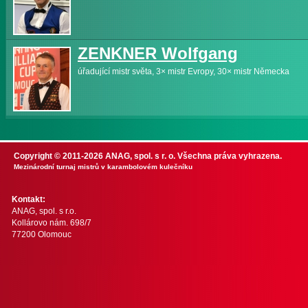
ZENKNER Wolfgang
úřadující mistr světa, 3× mistr Evropy, 30× mistr Německa
Copyright © 2011-2026 ANAG, spol. s r. o. Všechna práva vyhrazena.
Mezinárodní turnaj mistrů v karambolovém kulečníku
Kontakt:
ANAG, spol. s r.o.
Kollárovo nám. 698/7
77200 Olomouc