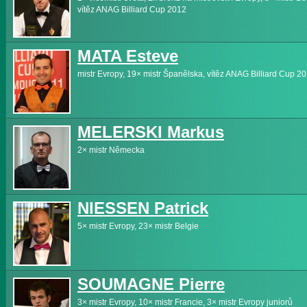
vítěz ANAG Billiard Cup 2012
MATA Esteve
mistr Evropy, 19× mistr Španělska, vítěz ANAG Billiard Cup 2
MELERSKI Markus
2× mistr Německa
NIESSEN Patrick
5× mistr Evropy, 23× mistr Belgie
SOUMAGNE Pierre
3× mistr Evropy, 10× mistr Francie, 3× mistr Evropy juniorů