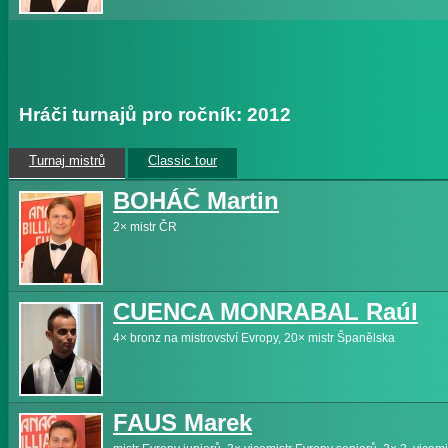
Hráči turnajů pro ročník: 2012
Turnaj mistrů
Classic tour
BOHÁČ Martin
2× mistr ČR
CUENCA MONRABAL Raúl
4× bronz na mistrovství Evropy, 20× mistr Španělska
FAUS Marek