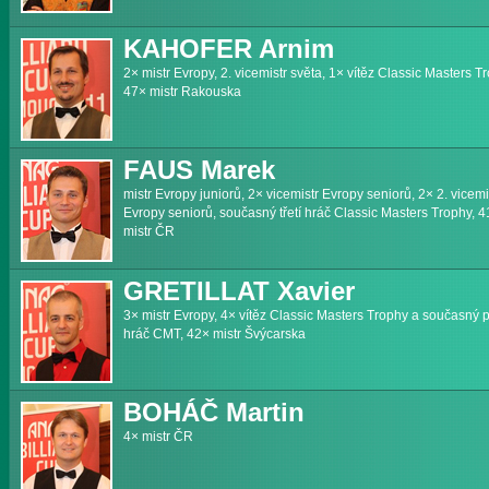
KAHOFER Arnim
2× mistr Evropy, 2. vicemistr světa, 1× vítěz Classic Masters T
47× mistr Rakouska
FAUS Marek
mistr Evropy juniorů, 2× vicemistr Evropy seniorů, 2× 2. vicemi
Evropy seniorů, současný třetí hráč Classic Masters Trophy, 
mistr ČR
GRETILLAT Xavier
3× mistr Evropy, 4× vítěz Classic Masters Trophy a současný p
hráč CMT, 42× mistr Švýcarska
BOHÁČ Martin
4× mistr ČR