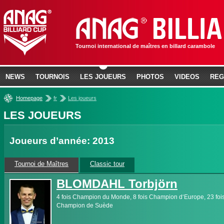
Tournoi international de maîtres en billard carambole
NEWS
TOURNOIS
LES JOUEURS
PHOTOS
VIDEOS
REG
»
»
Homepage
fr
Les joueurs
LES JOUEURS
Joueurs d’année: 2013
Tournoi de Maîtres
Classic tour
BLOMDAHL Torbjörn
4 fois Champion du Monde, 8 fois Champion d‘Europe, 23 foi
Champion de Suède