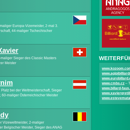
maliger Europa-Vizemeister, 2-mal 3.
rschaft, 44-maliger Tschechischer
avier
WEITERFÜ
-maliger Sieger des Classic Masters
er Meister
www.kozoom.co
www.agipibillia
www.eurobillard.
nim
www.cmbs.cz
– T
www.billard-faus
 Platz bei der Weltmeisterschaft, Sieger
www.xaviergretil
, 60-maliger Österreichischer Meister
www.estevemat
dy
r Vizeweltmeister, 2-maliger
er Belgischer Meister, Sieger des ANAG