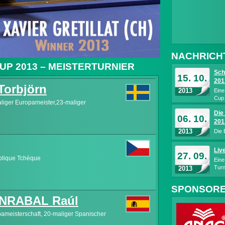
NACHRICH
UP 2013 – MEISTERTURNIER
Sch
15. 10.
201
orbjörn
2013
Eine
Cup 
aliger Europameister,23-maliger
Die
06. 10.
201
2013
Die 
Liv
27. 09.
blique Tchèque
Ein
Turn
2013
SPONSORE
NRABAL Raúl
opameisterschaft, 20-maliger Spanischer