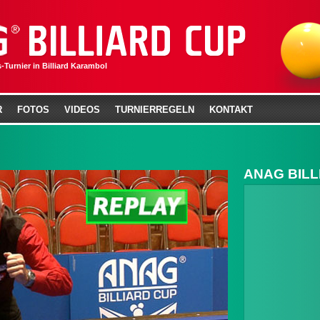
-Turnier in Billiard Karambol
R
FOTOS
VIDEOS
TURNIERREGELN
KONTAKT
ANAG BILL