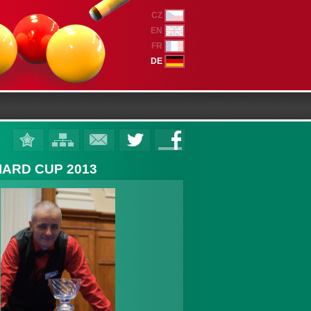
CZ
EN
FR
DE
IARD CUP 2013