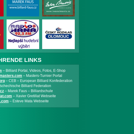
HRENDE LINKS
m
– Billiard Portal, Videos, Fotos, E-Shop
rdmasters.com
– Masters-Turnier Portal
org
– CEB – European Billiard Konfederation
schechische Billiard Federation
.cz
– Marek Faus – Billiardschule
lat.com
– Xavier Gretillat Webseite
a.com
– Esteve Mata Webseite