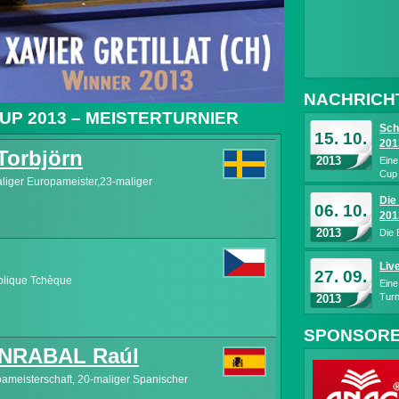
NACHRICH
UP 2013 – MEISTERTURNIER
Sch
15. 10.
201
orbjörn
2013
Eine
Cup 
aliger Europameister,23-maliger
Die
06. 10.
201
2013
Die 
Liv
27. 09.
blique Tchèque
Ein
Turn
2013
SPONSORE
NRABAL Raúl
opameisterschaft, 20-maliger Spanischer