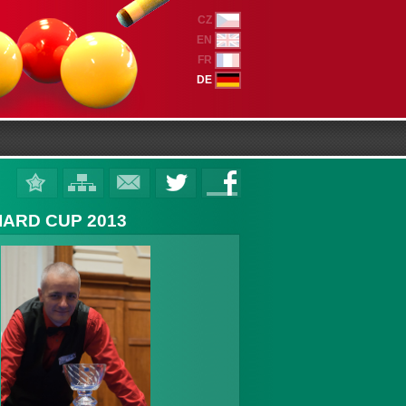
CZ
EN
FR
DE
IARD CUP 2013