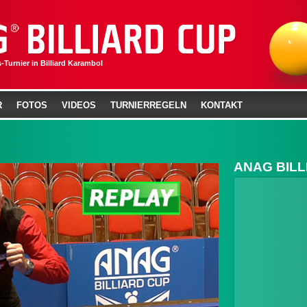
-Turnier in Billiard Karambol
R
FOTOS
VIDEOS
TURNIERREGELN
KONTAKT
ANAG BILL