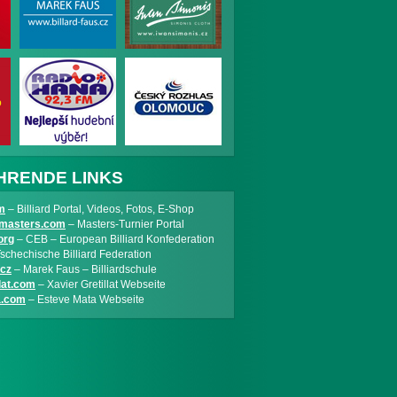
HRENDE LINKS
m
– Billiard Portal, Videos, Fotos, E-Shop
rdmasters.com
– Masters-Turnier Portal
org
– CEB – European Billiard Konfederation
schechische Billiard Federation
.cz
– Marek Faus – Billiardschule
lat.com
– Xavier Gretillat Webseite
a.com
– Esteve Mata Webseite