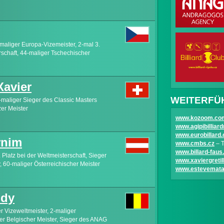
maliger Europa-Vizemeister, 2-mal 3.
rschaft, 44-maliger Tschechischer
avier
WEITERFÜ
-maliger Sieger des Classic Masters
er Meister
www.kozoom.co
www.agipibillia
www.eurobillard.
nim
www.cmbs.cz
– T
www.billard-faus
 Platz bei der Weltmeisterschaft, Sieger
www.xaviergretil
, 60-maliger Österreichischer Meister
www.estevemat
dy
r Vizeweltmeister, 2-maliger
er Belgischer Meister, Sieger des ANAG