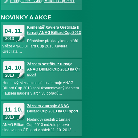
Fotogalerie – Anag Billiard Cup 2011
NOVINKY A AKCE
Komentář Xaviera Gretillata k
04. 11.
turnaji ANAG Billiard Cup 2013
2013
Přinášíme překlady komentářů
vítěze ANAG Billiard Cup 2013 Xaviera
Gretillata …
Záznam sestřihu z turnaje
14. 10.
ANAG Billiard Cup 2013 na ČT
sport
2013
Hodinový záznam sestřihu z turnaje ANAG
Billiard Cup 2013 spolukomentovaný Markem
Fausem najdete v archivu pořadů…
Záznam z turnaje ANAG
11. 10.
Billiard Cup 2013 na ČT sport
2013
Hodinový sestřih z turnaje
ANAG Billiard Cup 2013 můžete poprvé
sledovat na ČT sport v pátek 11. 10. 2013 …