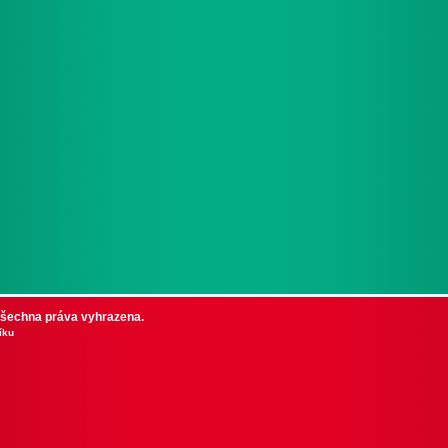
 Všechna práva vyhrazena.
íku