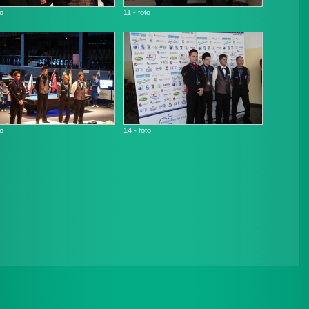
to
11 - foto
to
14 - foto