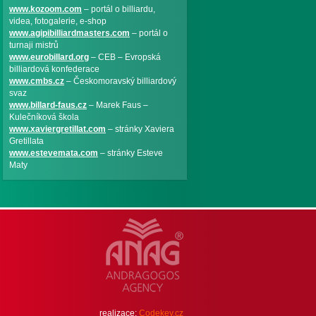
www.kozoom.com
– portál o billiardu,
videa, fotogalerie, e-shop
www.agipibilliardmasters.com
– portál o
turnaji mistrů
www.eurobillard.org
– CEB – Evropská
billiardová konfederace
www.cmbs.cz
– Českomoravský billiardový
svaz
www.billard-faus.cz
– Marek Faus –
Kulečníková škola
www.xaviergretillat.com
– stránky Xaviera
Gretillata
www.estevemata.com
– stránky Esteve
Maty
realizace:
Codekey.cz