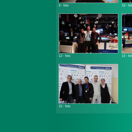
9 - foto
10 - fo
12 - foto
13 - fo
15 - foto