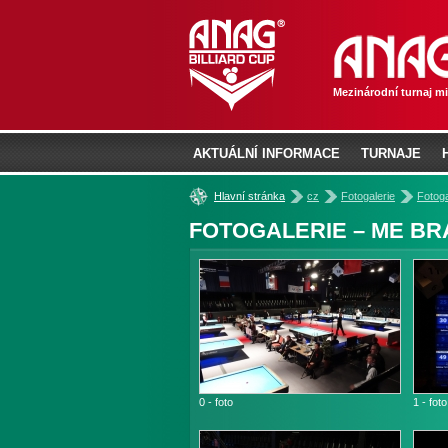
Mezinárodní turnaj m
AKTUÁLNÍ INFORMACE
TURNAJE
»
»
»
Hlavní stránka
cz
Fotogalerie
Fotog
FOTOGALERIE – ME B
0 - foto
1 - foto