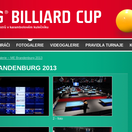
istrů v karambolovém kulečníku
HRÁČI
FOTOGALERIE
VIDEOGALERIE
PRAVIDLA TURNAJE
alerie – ME Brandenburg 2013
RANDENBURG 2013
2 - foto