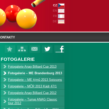
CZ
EN
FR
DE
KONTAKTY
FOTOGALERIE
Fotogalerie Anag Billiard Cup 2013
Fotogalerie – ME Brandenburg 2013
Fotogalerie – ME týmů 2013 Soissons
Fotogalerie – MČR 2013 Kádr 47/1
Fotogalerie Anag Billiard Cup 2012
Fotogalerie – Turnaj ANAG Classic
tour 2012