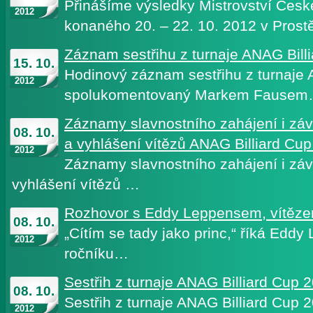
Přinášíme výsledky Mistrovství Česk
2012
konaného 20. – 22. 10. 2012 v Pros
Záznam sestřihu z turnaje ANAG Bill
15. 10.
Hodinový záznam sestřihu z turnaje 
2012
spolukomentovaný Markem Fause
Záznamy slavnostního zahájení i zá
08. 10.
a vyhlášení vítězů ANAG Billiard Cu
2012
Záznamy slavnostního zahájení i zá
vyhlášení vítězů …
Rozhovor s Eddy Leppensem, vítěze
08. 10.
„Cítím se tady jako princ,“ říká Eddy 
2012
ročníku…
Sestřih z turnaje ANAG Billiard Cup 
08. 10.
Sestřih z turnaje ANAG Billiard Cup
2012