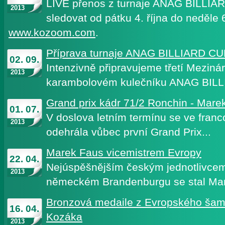
LIVE přenos z turnaje ANAG BILLI
2013
sledovat od pátku 4. října do neděle 6
www.kozoom.com
.
Příprava turnaje ANAG BILLIARD C
02. 09.
Intenzivně připravujeme třetí Mezinár
2013
karambolovém kulečníku ANAG BI
Grand prix kádr 71/2 Ronchin - Mare
01. 07.
V doslova letním termínu se ve fra
2013
odehrála vůbec první Grand Prix...
Marek Faus vicemistrem Evropy
22. 04.
Nejúspěšnějším českým jednotlivcem 
2013
německém Brandenburgu se stal M
Bronzová medaile z Evropského šam
16. 04.
Kozáka
2013