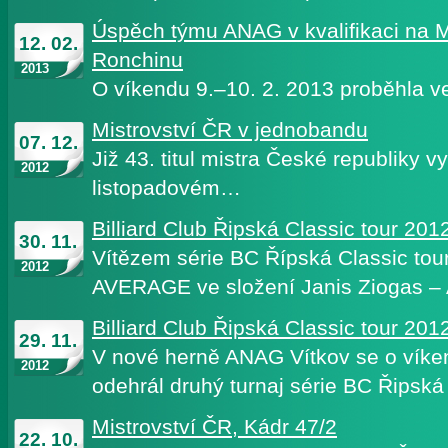
Úspěch týmu ANAG v kvalifikaci na M
12. 02.
Ronchinu
2013
O víkendu 9.–10. 2. 2013 proběhla 
Mistrovství ČR v jednobandu
07. 12.
Již 43. titul mistra České republiky 
2012
listopadovém…
Billiard Club Řipská Classic tour 20
30. 11.
Vítězem série BC Řípská Classic tour 
2012
AVERAGE ve složení Janis Ziogas 
Billiard Club Řipská Classic tour 201
29. 11.
V nové herně ANAG Vítkov se o víke
2012
odehrál druhý turnaj série BC Řipská
Mistrovství ČR, Kádr 47/2
22. 10.