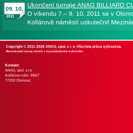
Ukončení turnaje ANAG BILLIARD C
09. 10.
O víkendu 7.– 9. 10. 2011 se v Olom
2011
Kollárově náměstí uskutečnil Mezináro
Copyright © 2011-2026 ANAG, spol. s r. o. Všechna práva vyhrazena.
Mezinárodní turnaj mistrů v karambolovém kulečníku
Kontakt:
ANAG, spol. s r.o.
Kollárovo nám. 698/7
77200 Olomouc