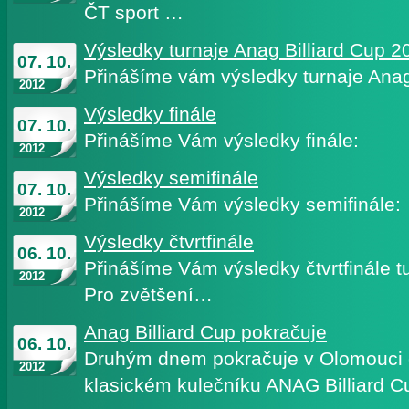
ČT sport …
Výsledky turnaje Anag Billiard Cup 2
07. 10.
Přinášíme vám výsledky turnaje Anag
2012
Výsledky finále
07. 10.
Přinášíme Vám výsledky finále:
2012
Výsledky semifinále
07. 10.
Přinášíme Vám výsledky semifinále:
2012
Výsledky čtvrtfinále
06. 10.
Přinášíme Vám výsledky čtvrtfinále tu
2012
Pro zvětšení…
Anag Billiard Cup pokračuje
06. 10.
Druhým dnem pokračuje v Olomouci d
2012
klasickém kulečníku ANAG Billiard 