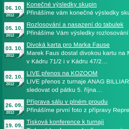
Konečné výsledky skupin
06. 10.
Přinášíme vám konečné výsledky sku
2012
Rozlosování a nasazení do tabulek
05. 10.
Přinášíme Vám výsledky rozlosování
2012
Divoká karta pro Marka Fause
03. 10.
Marek Faus dostal divokou kartu na 
2012
v Kádru 71/2 i v Kádru 47/2…
LIVE přenos na KOZOOM
02. 10.
LIVE přenos z turnaje ANAG BILLI
2012
sledovat od pátku 5. října…
Příprava sálu v plném proudu
26. 09.
Přinášíme první foto z přípravy Re
2012
Tisková konference k turnaji
19. 09.