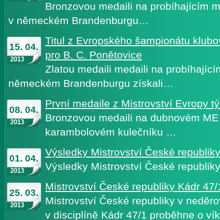
Bronzovou medaili na probíhajícím m
v německém Brandenburgu…
Titul z Evropského šampionátu klubo
15. 04.
pro B. C. Ponětovice
2013
Zlatou medaili medaili na probíhající
německém Brandenburgu získali…
První medaile z Mistrovství Evropy t
08. 04.
Bronzovou medaili na dubnovém ME 
2013
karambolovém kulečníku …
Výsledky Mistrovství České republiky
01. 04.
Výsledky Mistrovství České republiky
2013
Mistrovství České republiky Kádr 47/
25. 03.
Mistrovství České republiky v nedě
2013
v disciplíně Kádr 47/1 proběhne o v