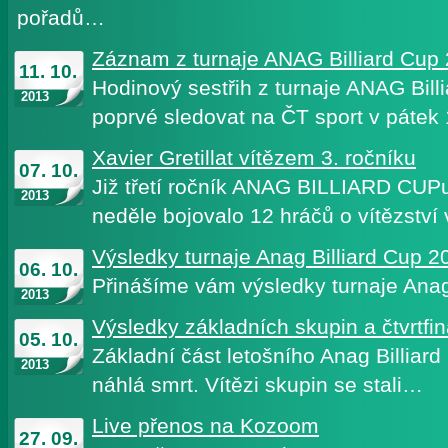
pořadů…
Záznam z turnaje ANAG Billiard Cup
11. 10.
Hodinový sestřih z turnaje ANAG Bil
2013
poprvé sledovat na ČT sport v pátek
Xavier Gretillat vítězem 3. ročníku
07. 10.
Již třetí ročník ANAG BILLIARD CUPu
2013
neděle bojovalo 12 hráčů o vítězství 
Výsledky turnaje Anag Billiard Cup 2
06. 10.
Přinášíme vám výsledky turnaje Anag
2013
Výsledky základních skupin a čtvrtfin
05. 10.
Základní část letošního Anag Billiard 
2013
náhlá smrt. Vítězi skupin se stali…
Live přenos na Kozoom
27. 09.