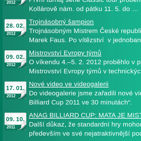
2012
Kollárově nám. od pátku 11. 5. do …
Trojnásobný šampion
28. 02.
Trojnásobným Mistrem České republik
2012
Marek Faus. Po vítězství v jednob
Mistrovství Evropy týmů
09. 02.
O víkendu 4.–5. 2. 2012 proběhlo v 
2012
Mistrovství Evropy týmů v technický
Nové video ve videogalerii
17. 01.
Do videogalerie jsme zařadili nové 
2012
Billiard Cup 2011 ve 30 minutách“.
ANAG BILLIARD CUP: MATA JE MIS
09. 10.
Další důkaz, že standardní hry mohou
2011
především ve své nejatraktivnější pod