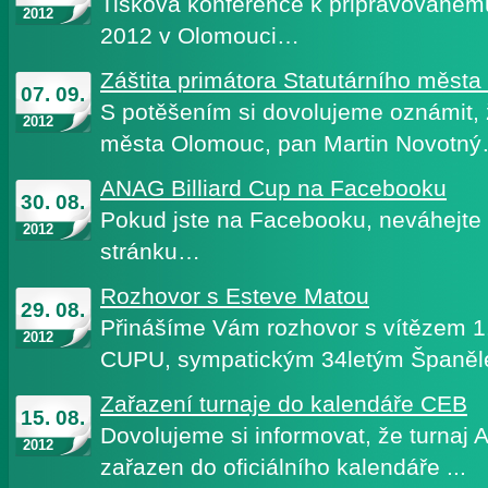
Tisková konference k připravovanému 
2012
2012 v Olomouci…
Záštita primátora Statutárního měst
07. 09.
S potěšením si dovolujeme oznámit, 
2012
města Olomouc, pan Martin Novotn
ANAG Billiard Cup na Facebooku
30. 08.
Pokud jste na Facebooku, neváhejte l
2012
stránku…
Rozhovor s Esteve Matou
29. 08.
Přinášíme Vám rozhovor s vítězem 
2012
CUPU, sympatickým 34letým Španě
Zařazení turnaje do kalendáře CEB
15. 08.
Dovolujeme si informovat, že turnaj 
2012
zařazen do oficiálního kalendáře ...