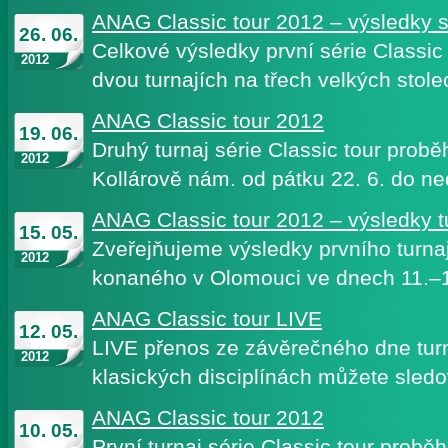
ANAG Classic tour 2012 – výsledky s
26. 06.
Celkové výsledky první série Classic
2012
dvou turnajích na třech velkých stol
ANAG Classic tour 2012
19. 06.
Druhý turnaj série Classic tour prob
2012
Kollárově nám. od pátku 22. 6. do n
ANAG Classic tour 2012 – výsledky t
15. 05.
Zveřejňujeme výsledky prvního turnaje
2012
konaného v Olomouci ve dnech 11.–
ANAG Classic tour LIVE
12. 05.
LIVE přenos ze závěrečného dne turna
2012
klasických disciplínách můžete sledo
ANAG Classic tour 2012
10. 05.
První turnaj série Classic tour prob