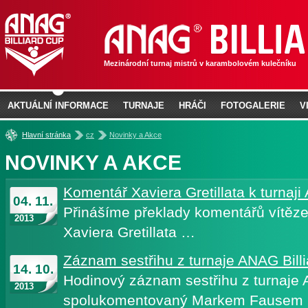
Mezinárodní turnaj mistrů v karambolovém kulečníku
AKTUÁLNÍ INFORMACE
TURNAJE
HRÁČI
FOTOGALERIE
V
»
»
Hlavní stránka
cz
Novinky a Akce
NOVINKY A AKCE
Komentář Xaviera Gretillata k turnaj
04. 11.
Přinášíme překlady komentářů vítěz
2013
Xaviera Gretillata …
Záznam sestřihu z turnaje ANAG Bill
14. 10.
Hodinový záznam sestřihu z turnaje 
2013
spolukomentovaný Markem Fausem n