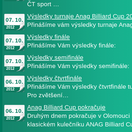
ČT sport …
Výsledky turnaje Anag Billiard Cup 2
07. 10.
Přinášíme vám výsledky turnaje Anag
2012
Výsledky finále
07. 10.
Přinášíme Vám výsledky finále:
2012
Výsledky semifinále
07. 10.
Přinášíme Vám výsledky semifinále:
2012
Výsledky čtvrtfinále
06. 10.
Přinášíme Vám výsledky čtvrtfinále tu
2012
Pro zvětšení…
Anag Billiard Cup pokračuje
06. 10.
Druhým dnem pokračuje v Olomouci d
2012
klasickém kulečníku ANAG Billiard 