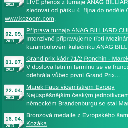
LIVE přenos z turnaje ANAG BILLI
2013
sledovat od pátku 4. října do neděle 6
www.kozoom.com
.
Příprava turnaje ANAG BILLIARD C
02. 09.
Intenzivně připravujeme třetí Mezinár
2013
karambolovém kulečníku ANAG BI
Grand prix kádr 71/2 Ronchin - Mare
01. 07.
V doslova letním termínu se ve fra
2013
odehrála vůbec první Grand Prix...
Marek Faus vicemistrem Evropy
22. 04.
Nejúspěšnějším českým jednotlivcem 
2013
německém Brandenburgu se stal M
Bronzová medaile z Evropského šam
16. 04.
Kozáka
2013