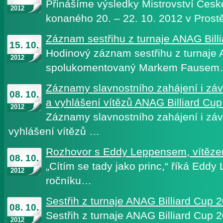
Přinášíme výsledky Mistrovství Česk
2012
konaného 20. – 22. 10. 2012 v Pros
Záznam sestřihu z turnaje ANAG Bill
15. 10.
Hodinový záznam sestřihu z turnaje 
2012
spolukomentovaný Markem Fause
Záznamy slavnostního zahájení i zá
08. 10.
a vyhlášení vítězů ANAG Billiard Cu
2012
Záznamy slavnostního zahájení i zá
vyhlášení vítězů …
Rozhovor s Eddy Leppensem, vítěze
08. 10.
„Cítím se tady jako princ,“ říká Eddy 
2012
ročníku…
Sestřih z turnaje ANAG Billiard Cup 
08. 10.
Sestřih z turnaje ANAG Billiard Cup
2012