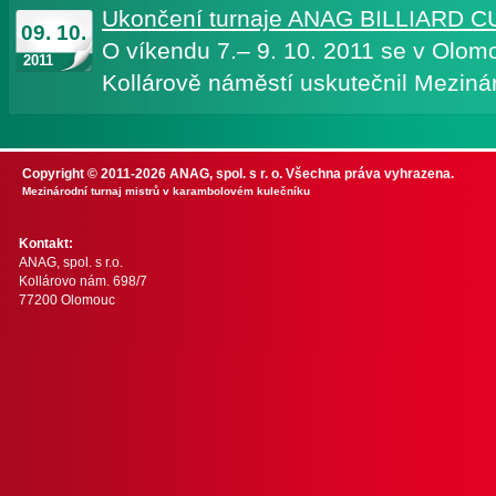
Ukončení turnaje ANAG BILLIARD C
09. 10.
O víkendu 7.– 9. 10. 2011 se v Olom
2011
Kollárově náměstí uskutečnil Mezináro
Copyright © 2011-2026 ANAG, spol. s r. o. Všechna práva vyhrazena.
Mezinárodní turnaj mistrů v karambolovém kulečníku
Kontakt:
ANAG, spol. s r.o.
Kollárovo nám. 698/7
77200 Olomouc