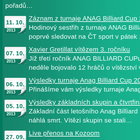
pořadů…
Záznam z turnaje ANAG Billiard Cup
11. 10.
Hodinový sestřih z turnaje ANAG Bil
2013
poprvé sledovat na ČT sport v pátek
Xavier Gretillat vítězem 3. ročníku
07. 10.
Již třetí ročník ANAG BILLIARD CUPu
2013
neděle bojovalo 12 hráčů o vítězství 
Výsledky turnaje Anag Billiard Cup 2
06. 10.
Přinášíme vám výsledky turnaje Anag
2013
Výsledky základních skupin a čtvrtfin
05. 10.
Základní část letošního Anag Billiard 
2013
náhlá smrt. Vítězi skupin se stali…
Live přenos na Kozoom
27. 09.