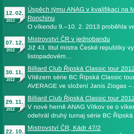
Úspěch týmu ANAG v kvalifikaci na M
12. 02.
Ronchinu
2013
O víkendu 9.–10. 2. 2013 proběhla 
Mistrovství ČR v jednobandu
07. 12.
Již 43. titul mistra České republiky 
2012
listopadovém…
Billiard Club Řipská Classic tour 20
30. 11.
Vítězem série BC Řípská Classic tour 
2012
AVERAGE ve složení Janis Ziogas 
Billiard Club Řipská Classic tour 201
29. 11.
V nové herně ANAG Vítkov se o víke
2012
odehrál druhý turnaj série BC Řipská
Mistrovství ČR, Kádr 47/2
22. 10.