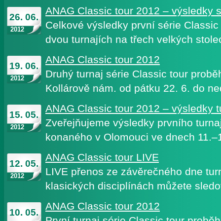
ANAG Classic tour 2012 – výsledky s
26. 06.
Celkové výsledky první série Classic
2012
dvou turnajích na třech velkých stol
ANAG Classic tour 2012
19. 06.
Druhý turnaj série Classic tour prob
2012
Kollárově nám. od pátku 22. 6. do n
ANAG Classic tour 2012 – výsledky t
15. 05.
Zveřejňujeme výsledky prvního turnaje
2012
konaného v Olomouci ve dnech 11.–
ANAG Classic tour LIVE
12. 05.
LIVE přenos ze závěrečného dne turna
2012
klasických disciplínách můžete sledo
ANAG Classic tour 2012
10. 05.
První turnaj série Classic tour prob