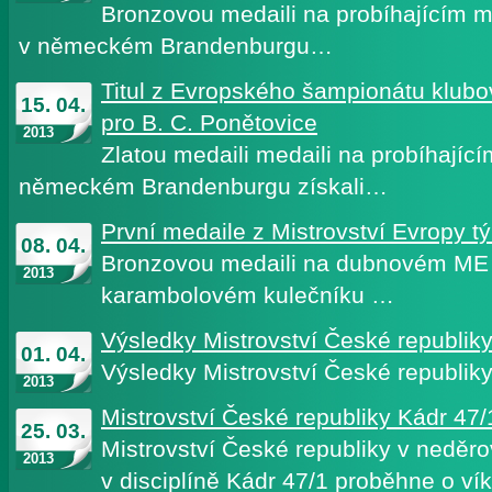
Bronzovou medaili na probíhajícím m
v německém Brandenburgu…
Titul z Evropského šampionátu klubo
15. 04.
pro B. C. Ponětovice
2013
Zlatou medaili medaili na probíhající
německém Brandenburgu získali…
První medaile z Mistrovství Evropy t
08. 04.
Bronzovou medaili na dubnovém ME 
2013
karambolovém kulečníku …
Výsledky Mistrovství České republiky
01. 04.
Výsledky Mistrovství České republiky
2013
Mistrovství České republiky Kádr 47/
25. 03.
Mistrovství České republiky v nedě
2013
v disciplíně Kádr 47/1 proběhne o v