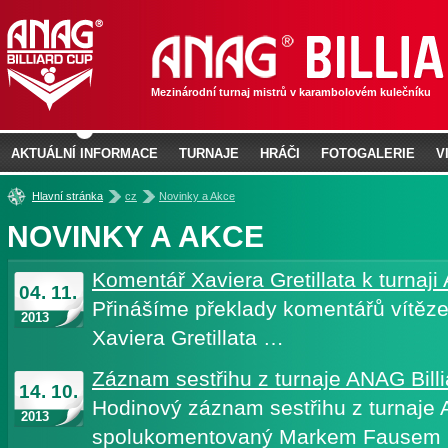
Mezinárodní turnaj mistrů v karambolovém kulečníku
AKTUÁLNÍ INFORMACE
TURNAJE
HRÁČI
FOTOGALERIE
V
»
»
Hlavní stránka
cz
Novinky a Akce
NOVINKY A AKCE
Komentář Xaviera Gretillata k turnaj
04. 11.
Přinášíme překlady komentářů vítěz
2013
Xaviera Gretillata …
Záznam sestřihu z turnaje ANAG Bill
14. 10.
Hodinový záznam sestřihu z turnaje 
2013
spolukomentovaný Markem Fausem n