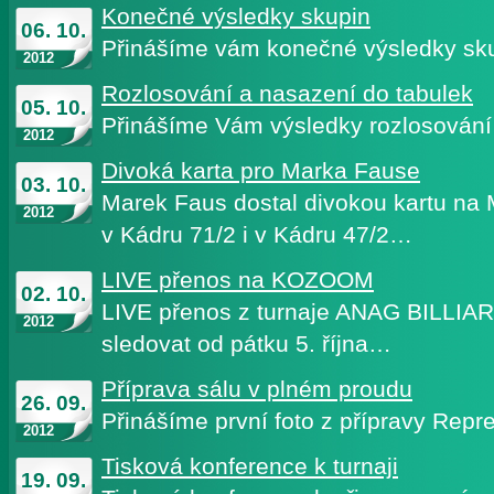
Konečné výsledky skupin
06. 10.
Přinášíme vám konečné výsledky sku
2012
Rozlosování a nasazení do tabulek
05. 10.
Přinášíme Vám výsledky rozlosování
2012
Divoká karta pro Marka Fause
03. 10.
Marek Faus dostal divokou kartu na 
2012
v Kádru 71/2 i v Kádru 47/2…
LIVE přenos na KOZOOM
02. 10.
LIVE přenos z turnaje ANAG BILLI
2012
sledovat od pátku 5. října…
Příprava sálu v plném proudu
26. 09.
Přinášíme první foto z přípravy Re
2012
Tisková konference k turnaji
19. 09.