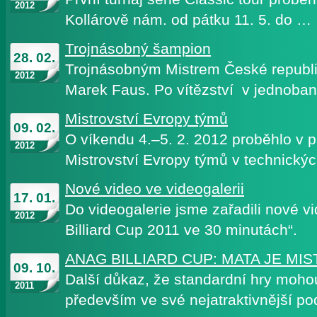
2012
Kollárově nám. od pátku 11. 5. do …
Trojnásobný šampion
28. 02.
Trojnásobným Mistrem České republik
2012
Marek Faus. Po vítězství v jednob
Mistrovství Evropy týmů
09. 02.
O víkendu 4.–5. 2. 2012 proběhlo v 
2012
Mistrovství Evropy týmů v technický
Nové video ve videogalerii
17. 01.
Do videogalerie jsme zařadili nové 
2012
Billiard Cup 2011 ve 30 minutách“.
ANAG BILLIARD CUP: MATA JE MIS
09. 10.
Další důkaz, že standardní hry mohou
2011
především ve své nejatraktivnější pod