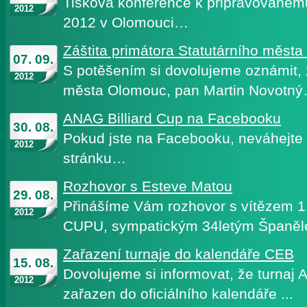
Tisková konference k připravovanému 
2012
2012 v Olomouci…
Záštita primátora Statutárního měst
07. 09.
S potěšením si dovolujeme oznámit, 
2012
města Olomouc, pan Martin Novotn
ANAG Billiard Cup na Facebooku
30. 08.
Pokud jste na Facebooku, neváhejte l
2012
stránku…
Rozhovor s Esteve Matou
29. 08.
Přinášíme Vám rozhovor s vítězem 
2012
CUPU, sympatickým 34letým Španě
Zařazení turnaje do kalendáře CEB
15. 08.
Dovolujeme si informovat, že turnaj 
2012
zařazen do oficiálního kalendáře ...