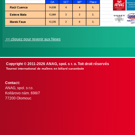
<< cliquez pour revenir aux News
Copyright © 2011-2026 ANAG, spol. s r. o. Toit droit réservés
Tournoi international de maîtres en billard carambole
Contact:
ANAG, spol. s r.o.
Kollárovo nám. 698/7
77200 Olomouc