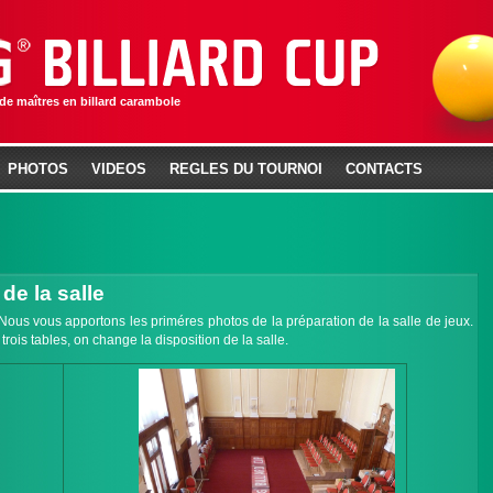
 de maîtres en billard carambole
PHOTOS
VIDEOS
REGLES DU TOURNOI
CONTACTS
de la salle
. Nous vous apportons les priméres photos de la préparation de la salle de jeux.
rois tables, on change la disposition de la salle.