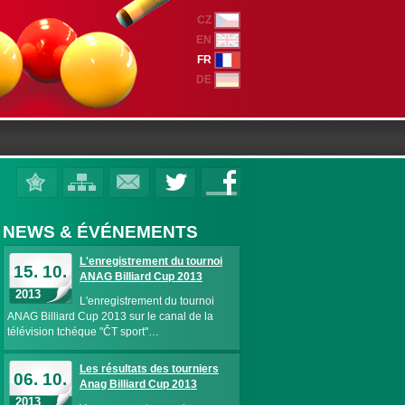
CZ
EN
FR
DE
NEWS & ÉVÉNEMENTS
L'enregistrement du tournoi
15. 10.
ANAG Billiard Cup 2013
2013
L'enregistrement du tournoi
ANAG Billiard Cup 2013 sur le canal de la
télévision tchéque "ČT sport"…
Les résultats des tourniers
06. 10.
Anag Billiard Cup 2013
2013