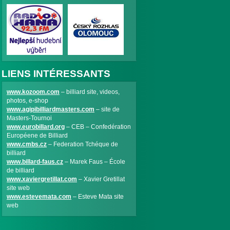
LIENS INTÉRESSANTS
www.kozoom.com
– billiard site, videos,
photos, e-shop
www.agipibilliardmasters.com
– site de
Masters-Tournoi
www.eurobillard.org
– CEB – Confedération
Européene de Billiard
www.cmbs.cz
– Federation Tchéque de
billiard
www.billard-faus.cz
– Marek Faus – École
de billiard
www.xaviergretillat.com
– Xavier Gretillat
site web
www.estevemata.com
– Esteve Mata site
web