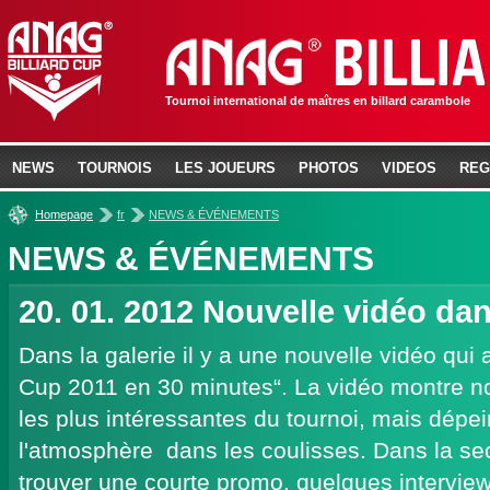
Tournoi international de maîtres en billard carambole
NEWS
TOURNOIS
LES JOUEURS
PHOTOS
VIDEOS
REG
»
»
Homepage
fr
NEWS & ÉVÉNEMENTS
NEWS & ÉVÉNEMENTS
20. 01. 2012
Nouvelle vidéo dan
Dans la galerie il y a une nouvelle vidéo qui 
Cup 2011 en 30 minutes“. La vidéo montre n
les plus intéressantes du tournoi, mais dépe
l'atmosphère dans les coulisses. Dans la se
trouver une courte promo, quelques interview