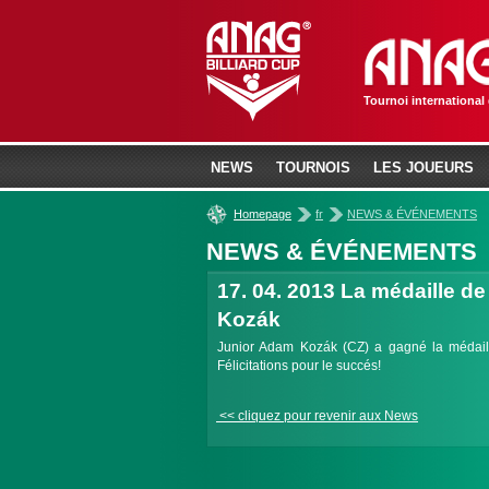
Tournoi international
NEWS
TOURNOIS
LES JOUEURS
»
»
Homepage
fr
NEWS & ÉVÉNEMENTS
NEWS & ÉVÉNEMENTS
17. 04. 2013
La médaille d
Kozák
Junior Adam Kozák (CZ) a gagné la médaill
Félicitations pour le succés!
<< cliquez pour revenir aux News