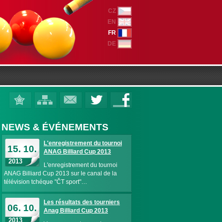
CZ
EN
FR
DE
NEWS & ÉVÉNEMENTS
L'enregistrement du tournoi
15. 10.
ANAG Billiard Cup 2013
2013
L'enregistrement du tournoi
ANAG Billiard Cup 2013 sur le canal de la
télévision tchéque "ČT sport"…
Les résultats des tourniers
06. 10.
Anag Billiard Cup 2013
2013