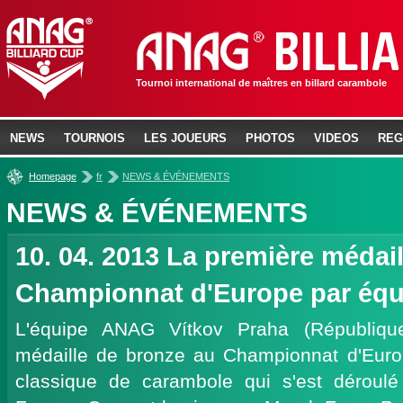
Tournoi international de maîtres en billard carambole
NEWS
TOURNOIS
LES JOUEURS
PHOTOS
VIDEOS
REG
»
»
Homepage
fr
NEWS & ÉVÉNEMENTS
NEWS & ÉVÉNEMENTS
10. 04. 2013
La première médail
Championnat d'Europe par équ
L'équipe ANAG Vítkov Praha (Républiq
médaille de bronze au Championnat d'Europ
classique de carambole qui s'est déroul