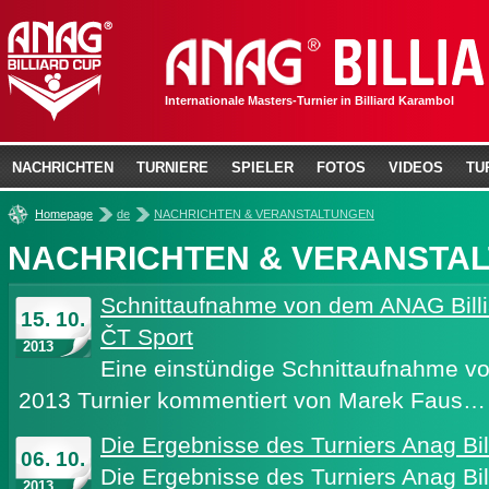
Internationale Masters-Turnier in Billiard Karambol
NACHRICHTEN
TURNIERE
SPIELER
FOTOS
VIDEOS
TU
»
»
Homepage
de
NACHRICHTEN & VERANSTALTUNGEN
NACHRICHTEN & VERANSTA
Schnittaufnahme von dem ANAG Billi
15. 10.
ČT Sport
2013
Eine einstündige Schnittaufnahme v
2013 Turnier kommentiert von Marek Faus…
Die Ergebnisse des Turniers Anag Bi
06. 10.
Die Ergebnisse des Turniers Anag Bil
2013