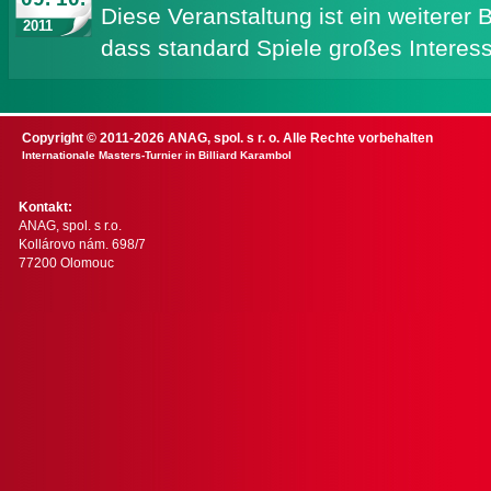
Diese Veranstaltung ist ein weiterer
2011
dass standard Spiele großes Inter
Copyright © 2011-2026 ANAG, spol. s r. o. Alle Rechte vorbehalten
Internationale Masters-Turnier in Billiard Karambol
Kontakt:
ANAG, spol. s r.o.
Kollárovo nám. 698/7
77200 Olomouc