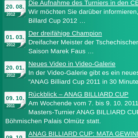
Die Aufnahme des Turniers in den C
20. 08.
Wir möchten Sie darüber informieren
2012
Billard Cup 2012 …
Der dreifähige Champion
01. 03.
Dreifacher Meister der Tschechische
2012
Saison Marek Faus …
Neues Video in Video-Galerie
20. 01.
In der Video-Galerie gibt es ein neue
2012
"ANAG Billiard Cup 2011 in 30 Minute
Rückblick – ANAG BILLIARD CUP
09. 10.
Am Wochende vom 7. bis 9. 10. 2011 
2011
Masters-Turnier ANAG BILLIARD CUP 
Böhmischen Palais Olmütz statt.
ANAG BILLIARD CUP: MATA GEWIN
09. 10.