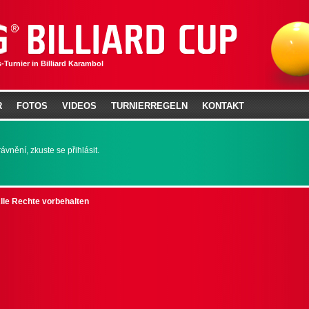
-Turnier in Billiard Karambol
R
FOTOS
VIDEOS
TURNIERREGELN
KONTAKT
nění, zkuste se přihlásit.
Alle Rechte vorbehalten