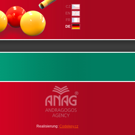
CZ
EN
FR
DE
Realisierung:
Codekey.cz