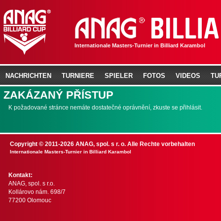
Internationale Masters-Turnier in Billiard Karambol
NACHRICHTEN
TURNIERE
SPIELER
FOTOS
VIDEOS
TU
ZAKÁZANÝ PŘÍSTUP
K požadované stránce nemáte dostatečné oprávnění, zkuste se přihlásit.
Copyright © 2011-2026 ANAG, spol. s r. o. Alle Rechte vorbehalten
Internationale Masters-Turnier in Billiard Karambol
Kontakt:
ANAG, spol. s r.o.
Kollárovo nám. 698/7
77200 Olomouc