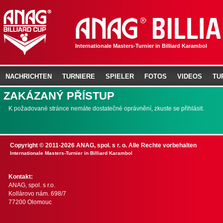
Internationale Masters-Turnier in Billiard Karambol
NACHRICHTEN
TURNIERE
SPIELER
FOTOS
VIDEOS
TU
ZAKÁZANÝ PŘÍSTUP
K požadované stránce nemáte dostatečné oprávnění, zkuste se přihlásit.
Copyright © 2011-2026 ANAG, spol. s r. o. Alle Rechte vorbehalten
Internationale Masters-Turnier in Billiard Karambol
Kontakt:
ANAG, spol. s r.o.
Kollárovo nám. 698/7
77200 Olomouc