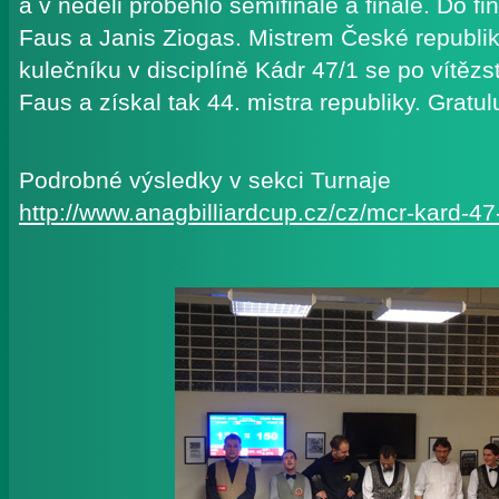
a v neděli proběhlo semifinále a finále. Do f
Faus a Janis Ziogas. Mistrem České republ
kulečníku v disciplíně Kádr 47/1 se po vítězs
Faus a získal tak 44. mistra republiky. Gratu
Podrobné výsledky v sekci Turnaje
http://www.anagbilliardcup.cz/cz/mcr-kard-47