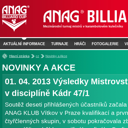
Mezinárodní turnaj mistrů v karambolovém kulečníku
AKTUÁLNÍ INFORMACE
TURNAJE
HRÁČI
FOTOGALERIE
V
»
»
Hlavní stránka
cz
Novinky a Akce
NOVINKY A AKCE
01. 04. 2013
Výsledky Mistrovst
v disciplíně Kádr 47/1
Soutěž deseti přihlášených účastníků začala
ANAG KLUB Vítkov v Praze kvalifikací a prv
čtyřčlenných skupin, v sobotu pokračovala zb